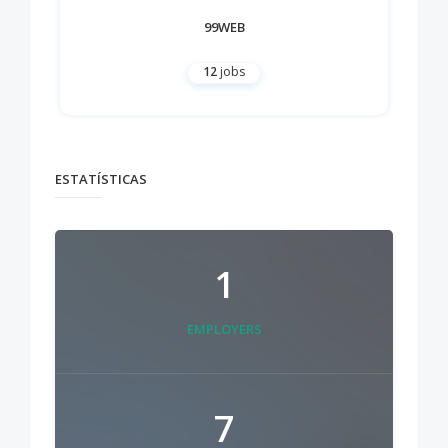
99WEB
12
jobs
ESTATÍSTICAS
1
EMPLOYERS
7