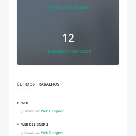
CURRÍCULOS CRIADOS
12
TRABALHOS POSTADOS
ÚLTIMOS TRABALHOS
WEB
postado em
Web Designer
WEB DESIGNER 2
postado em
Web Designer