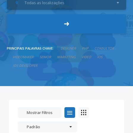
Todas as localizações
PRINCIPAIS PALAVRAS CHAVE:
DESIGNER
PHP
CONSULTOR
VIDEOMAKER
SENIOR
MARKETING
VIDEO
IOS
IOS DEVELOPER
Mostrar Filtros
Padrão