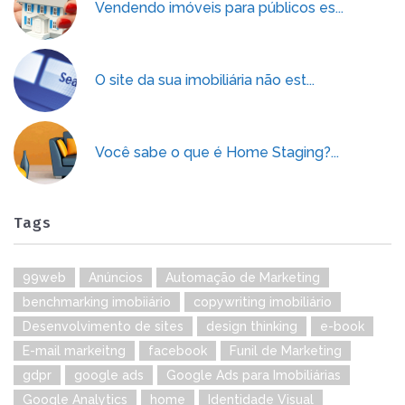
Vendendo imóveis para públicos es...
O site da sua imobiliária não est...
Você sabe o que é Home Staging?...
Tags
99web
Anúncios
Automação de Marketing
benchmarking imobiiário
copywriting imobiliário
Desenvolvimento de sites
design thinking
e-book
E-mail markeitng
facebook
Funil de Marketing
gdpr
google ads
Google Ads para Imobiliárias
Google Analytics
home
Identidade Visual