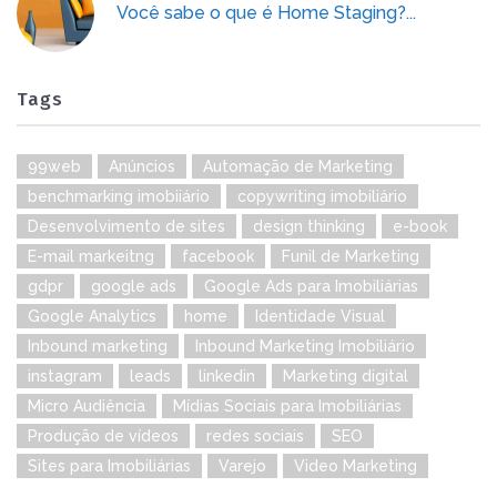
Você sabe o que é Home Staging?...
Tags
99web
Anúncios
Automação de Marketing
benchmarking imobiiário
copywriting imobiliário
Desenvolvimento de sites
design thinking
e-book
E-mail markeitng
facebook
Funil de Marketing
gdpr
google ads
Google Ads para Imobiliárias
Google Analytics
home
Identidade Visual
Inbound marketing
Inbound Marketing Imobiliário
instagram
leads
linkedin
Marketing digital
Micro Audiência
Mídias Sociais para Imobiliárias
Produção de vídeos
redes sociais
SEO
Sites para Imobiliárias
Varejo
Video Marketing