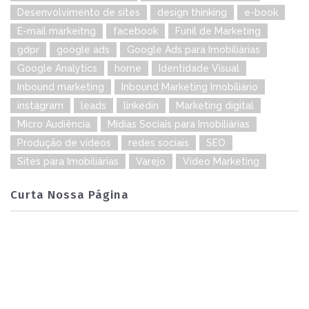
Desenvolvimento de sites
design thinking
e-book
E-mail markeitng
facebook
Funil de Marketing
gdpr
google ads
Google Ads para Imobiliárias
Google Analytics
home
Identidade Visual
Inbound marketing
Inbound Marketing Imobiliário
instagram
leads
linkedin
Marketing digital
Micro Audiência
Mídias Sociais para Imobiliárias
Produção de vídeos
redes sociais
SEO
Sites para Imobiliárias
Varejo
Video Marketing
Curta Nossa Página