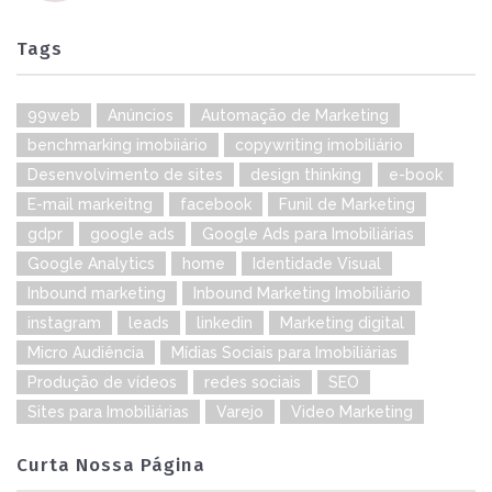
Tags
99web
Anúncios
Automação de Marketing
benchmarking imobiiário
copywriting imobiliário
Desenvolvimento de sites
design thinking
e-book
E-mail markeitng
facebook
Funil de Marketing
gdpr
google ads
Google Ads para Imobiliárias
Google Analytics
home
Identidade Visual
Inbound marketing
Inbound Marketing Imobiliário
instagram
leads
linkedin
Marketing digital
Micro Audiência
Mídias Sociais para Imobiliárias
Produção de vídeos
redes sociais
SEO
Sites para Imobiliárias
Varejo
Video Marketing
Curta Nossa Página