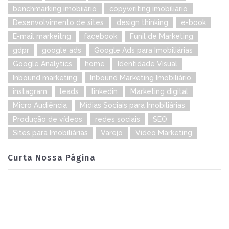
benchmarking imobiiário
copywriting imobiliário
Desenvolvimento de sites
design thinking
e-book
E-mail markeitng
facebook
Funil de Marketing
gdpr
google ads
Google Ads para Imobiliárias
Google Analytics
home
Identidade Visual
Inbound marketing
Inbound Marketing Imobiliário
instagram
leads
linkedin
Marketing digital
Micro Audiência
Mídias Sociais para Imobiliárias
Produção de vídeos
redes sociais
SEO
Sites para Imobiliárias
Varejo
Video Marketing
Curta Nossa Página