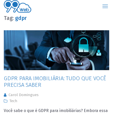
99Web
Tag:
gdpr
GDPR PARA IMOBILIÁRIA: TUDO QUE VOCÊ
PRECISA SABER
Carol Domingues
Tech
Você sabe o que é GDPR para imobiliárias? Embora essa