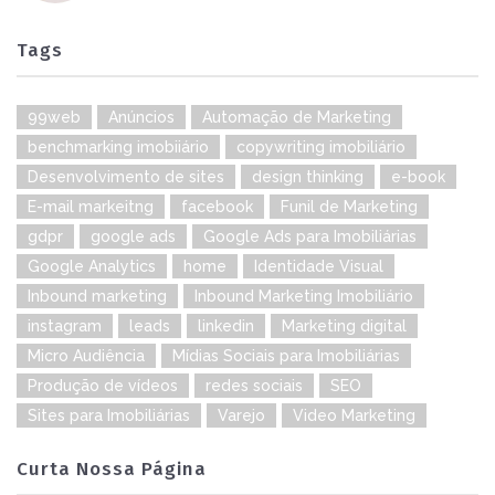
Tags
99web
Anúncios
Automação de Marketing
benchmarking imobiiário
copywriting imobiliário
Desenvolvimento de sites
design thinking
e-book
E-mail markeitng
facebook
Funil de Marketing
gdpr
google ads
Google Ads para Imobiliárias
Google Analytics
home
Identidade Visual
Inbound marketing
Inbound Marketing Imobiliário
instagram
leads
linkedin
Marketing digital
Micro Audiência
Mídias Sociais para Imobiliárias
Produção de vídeos
redes sociais
SEO
Sites para Imobiliárias
Varejo
Video Marketing
Curta Nossa Página