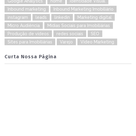
Google Analytics
home
Identidade Visual
Inbound marketing
Inbound Marketing Imobiliário
instagram
leads
linkedin
Marketing digital
Micro Audiência
Mídias Sociais para Imobiliárias
Produção de vídeos
redes sociais
SEO
Sites para Imobiliárias
Varejo
Video Marketing
Curta Nossa Página