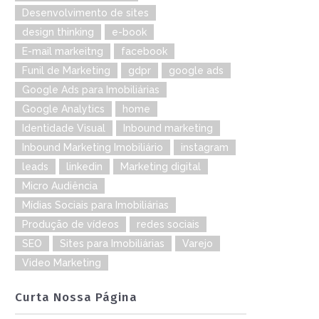
Desenvolvimento de sites
design thinking
e-book
E-mail markeitng
facebook
Funil de Marketing
gdpr
google ads
Google Ads para Imobiliárias
Google Analytics
home
Identidade Visual
Inbound marketing
Inbound Marketing Imobiliário
instagram
leads
linkedin
Marketing digital
Micro Audiência
Mídias Sociais para Imobiliárias
Produção de vídeos
redes sociais
SEO
Sites para Imobiliárias
Varejo
Video Marketing
Curta Nossa Página