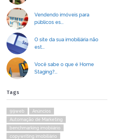
Vendendo imóveis para
públicos es...
O site da sua imobiliária não
est...
Você sabe o que é Home
Staging?...
Tags
99web
Anúncios
Automação de Marketing
benchmarking imobiiário
copywriting imobiliário