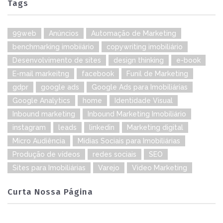
Tags
99web
Anúncios
Automação de Marketing
benchmarking imobiiário
copywriting imobiliário
Desenvolvimento de sites
design thinking
e-book
E-mail markeitng
facebook
Funil de Marketing
gdpr
google ads
Google Ads para Imobiliárias
Google Analytics
home
Identidade Visual
Inbound marketing
Inbound Marketing Imobiliário
instagram
leads
linkedin
Marketing digital
Micro Audiência
Mídias Sociais para Imobiliárias
Produção de vídeos
redes sociais
SEO
Sites para Imobiliárias
Varejo
Video Marketing
Curta Nossa Página