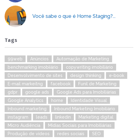
Você sabe o que é Home Staging?...
Tags
99web
Anúncios
Automação de Marketing
benchmarking imobiiário
copywriting imobiliário
Desenvolvimento de sites
design thinking
e-book
E-mail markeitng
facebook
Funil de Marketing
gdpr
google ads
Google Ads para Imobiliárias
Google Analytics
home
Identidade Visual
Inbound marketing
Inbound Marketing Imobiliário
instagram
leads
linkedin
Marketing digital
Micro Audiência
Mídias Sociais para Imobiliárias
Produção de vídeos
redes sociais
SEO